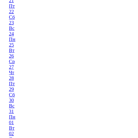
21
Пт
22
Сб
23
Вс
24
Пн
25
Вт
26
Ср
27
Чт
28
Пт
29
Сб
30
Вс
31
Пн
01
Вт
02